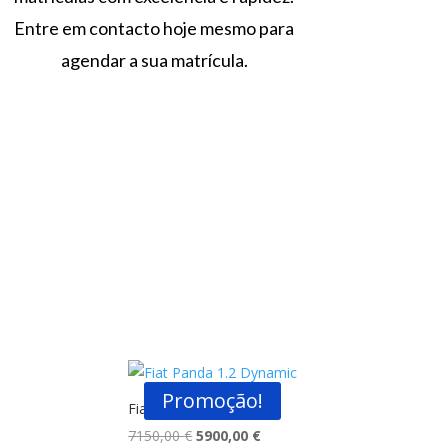
Entre em contacto hoje mesmo para
agendar a sua matrícula.
Promoção!
Fiat Panda 1.2 Dynamic
O
O
7150,00
€
5900,00
€