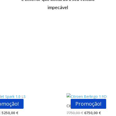
impecável
omoção!
Promoção!
 Spark 1.0 LS
Citroen Berlingo 1.9D
O
O
O
O
€
5250,00
€
7750,00
€
6750,00
€