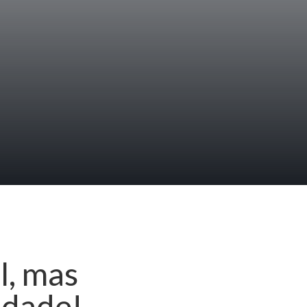
l, mas
idade!