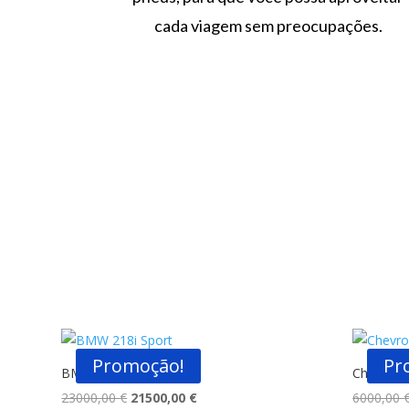
cada viagem sem preocupações.
Promoção!
Pr
BMW 218i Sport
Chevrolet
O
O
23000,00
€
21500,00
€
6000,00