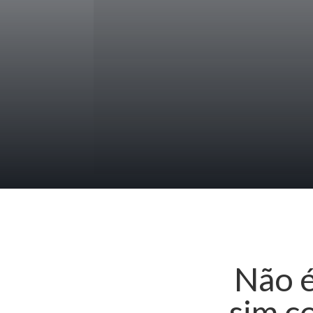
Não é
sim c